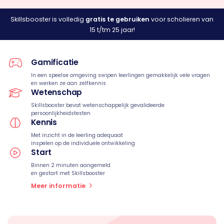
Skillsbooster is volledig
gratis te gebruiken
voor scholieren van
15 t/tm 25 jaar!
Gamificatie
In een speelse omgeving swipen leerlingen gemakkelijk vele vragen
en werken ze aan zelfkennis
Wetenschap
Skillsbooster bevat wetenschappelijk gevalideerde
persoonlijkheidstesten
Kennis
Met inzicht in de leerling adequaat
inspelen op de individuele ontwikkeling
Start
Binnen 2 minuten aangemeld
en gestart met Skillsbooster
Meer informatie