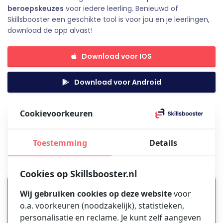
beroepskeuzes
voor iedere leerling. Benieuwd of
Skillsbooster een geschikte tool is voor jou en je leerlingen,
download de app alvast!
Download voor IOS
Download voor Android
Cookievoorkeuren
Skillsbooster werkt o.a. samen met:
Toestemming
Details
Cookies op Skillsbooster.nl
Gratis voor scholen
Wij gebruiken cookies op deze website
voor
o.a. voorkeuren (noodzakelijk), statistieken,
Je kunt Skillsbooster geheel vrijblijvend 30 dagen
personalisatie en reclame. Je kunt zelf aangeven
gratis proberen, voordat je ook maar een cent hoeft