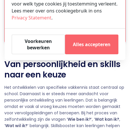
voor welk type cookies jij toestemming verleent.
te betalen.
Lees meer over ons cookiegebruik in ons
Privacy Statement
.
Direct aan de slag
De eerste
30 dagen zijn gratis
, je betaalt nu nog helemaal niks
Voorkeuren
Alles accepteren
bewerken
Van persoonlijkheid en skills
naar een keuze
Het ontwikkelen van specifieke vakkennis staat centraal op
school. Daarnaast is er steeds meer aandacht voor
persoonlijke ontwikkeling van leerlingen. Dat is belangrijk
omdat er vaak al vroeg keuzes moeten worden gemaakt
voor vervolgopleidingen of beroepen. Bij het proces van
zelfontwikkeling zijn de vragen ‘
Wie ben ik?
’, ‘
Wat kan ik?
,
‘
Wat wil ik?
’ belangrijk. Skillsbooster kan leerlingen helpen